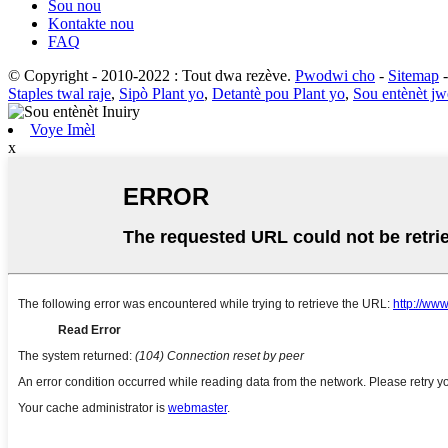
Sou nou
Kontakte nou
FAQ
© Copyright - 2010-2022 : Tout dwa rezève.
Pwodwi cho
-
Sitemap
Staples twal raje
,
Sipò Plant yo
,
Detantè pou Plant yo
,
Sou entènèt jwè
Voye Imèl
x