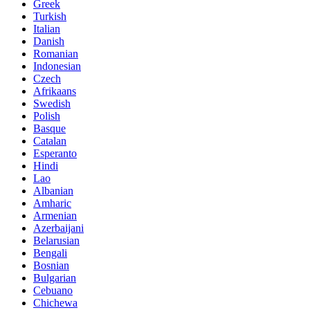
Greek
Turkish
Italian
Danish
Romanian
Indonesian
Czech
Afrikaans
Swedish
Polish
Basque
Catalan
Esperanto
Hindi
Lao
Albanian
Amharic
Armenian
Azerbaijani
Belarusian
Bengali
Bosnian
Bulgarian
Cebuano
Chichewa