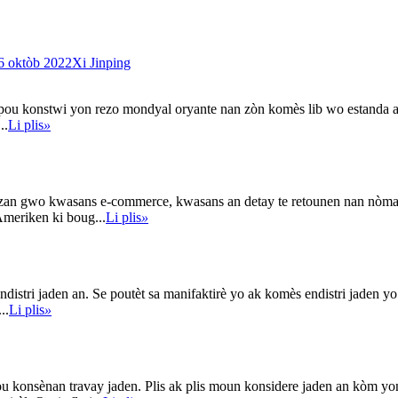
 oktòb 2022Xi Jinping
ay pou konstwi yon rezo mondyal oryante nan zòn komès lib wo estanda 
..
Li plis
»
n gwo kwasans e-commerce, kwasans an detay te retounen nan nòmal n
meriken ki boug...
Li plis
»
istri jaden an. Se poutèt sa manifaktirè yo ak komès endistri jaden yo
..
Li plis
»
onsènan travay jaden. Plis ak plis moun konsidere jaden an kòm yon 