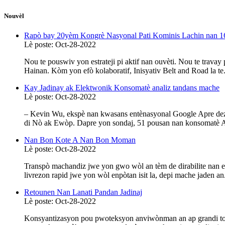
Nouvèl
Rapò bay 20yèm Kongrè Nasyonal Pati Kominis Lachin nan 16
Lè poste: Oct-28-2022
Nou te pouswiv yon estrateji pi aktif nan ouvèti. Nou te trav
Hainan. Kòm yon efò kolaboratif, Inisyativ Belt and Road la te.
Kay Jadinay ak Elektwonik Konsomatè analiz tandans mache
Lè poste: Oct-28-2022
– Kevin Wu, ekspè nan kwasans entènasyonal Google Apre deza
di Nò ak Ewòp. Dapre yon sondaj, 51 pousan nan konsomatè A
Nan Bon Kote A Nan Bon Moman
Lè poste: Oct-28-2022
Transpò machandiz jwe yon gwo wòl an tèm de dirabilite nan end
livrezon rapid jwe yon wòl enpòtan isit la, depi mache jaden an.
Retounen Nan Lanati Pandan Jadinaj
Lè poste: Oct-28-2022
Konsyantizasyon pou pwoteksyon anviwònman an ap grandi tou k