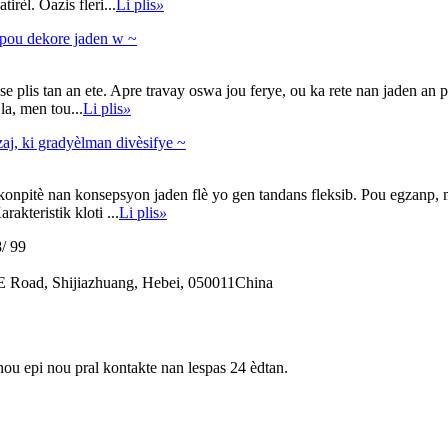
rèl. Oazis fleri...
Li plis
»
 pou dekore jaden w ~
 plis tan an ete. Apre travay oswa jou ferye, ou ka rete nan jaden an p
la, men tou...
Li plis
»
aj, ki gradyèlman divèsifye ~
pitè nan konsepsyon jaden flè yo gen tandans fleksib. Pou egzanp, miray 
akteristik kloti ...
Li plis
»
/ 99
 Road, Shijiazhuang, Hebei, 050011China
nou epi nou pral kontakte nan lespas 24 èdtan.